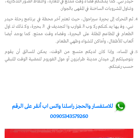
حيدر نبي. كما يمكنكم قضاء وقت ممتع في المغارة، والتقاط الصور التذكارية،
وتناول المشروبات الساخنة في المقهى بالجوار.
ثم التحرك إلى بحيرة سيراجول، حيث تعتبر آخر محطة في برنامج رحلة حيدر
نبي، وفيها يمكنكم ركوب القوارب والتجديف في البحيرة، وكذلك تناول
الطعام في المطاعم المطلة على البحيرة، وقضاء وقت ممتع. كما يوجد أيضا
ألعاب للأطفال، وأماكن للشواء وطهي الطعام.
في المساء، وإذا كان لديكم متسع من الوقت، يمكن للسائق أن يقوم
بتوصيلكم إلى ميدان مدينة طرابزون أو مول الفوروم لتمضية الوقت المتبقي
حسب رغبتكم.
للاستفسار والحجز راسلنا واتس اب أنقر على الرقم
00905343579260