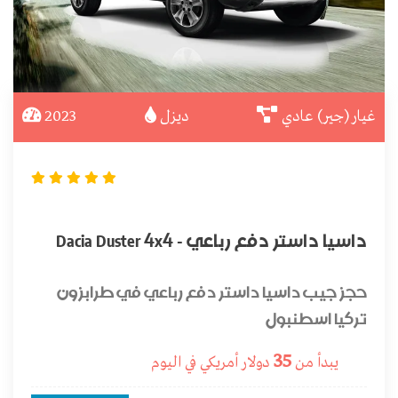
غيار (جير) عادي
ديزل
2023
داسيا داستر دفع رباعي - Dacia Duster 4x4
حجز جيب داسيا داستر دفع رباعي في طرابزون
تركيا اسطنبول
35
يبدأ من
دولار أمريكي
في اليوم