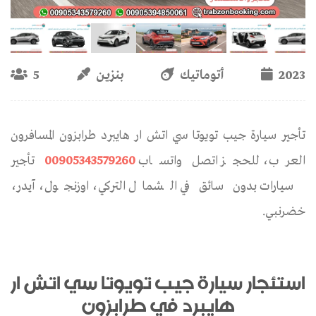
2023
أتوماتيك
بنزين
5
تأجير سيارة جيب تويوتا سي اتش ار هايبرد طرابزون المسافرون
العرب، للحجز اتصل واتساب
00905343579260
تأجير
سيارات بدون سائق في الشمال التركي، اوزنجول، آيدر،
خضرنبي.
استئجار سيارة جيب تويوتا سي اتش ار
هايبرد في طرابزون