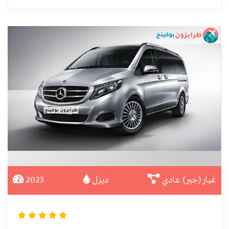
غيار (جير) عادي
ديزل
2023