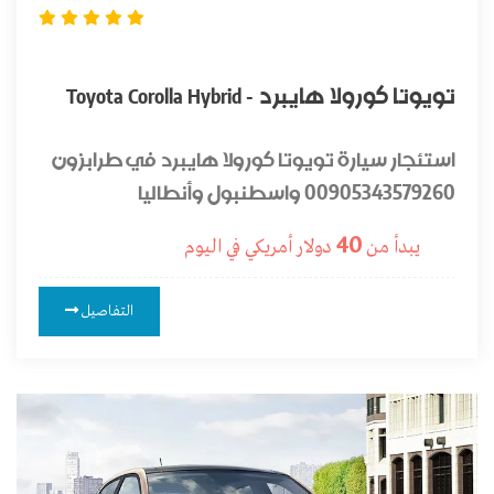
تويوتا كورولا هايبرد - Toyota Corolla Hybrid
استئجار سيارة تويوتا كورولا هايبرد في طرابزون
00905343579260 واسطنبول وأنطاليا
40
يبدأ من
دولار أمريكي
في اليوم
التفاصيل